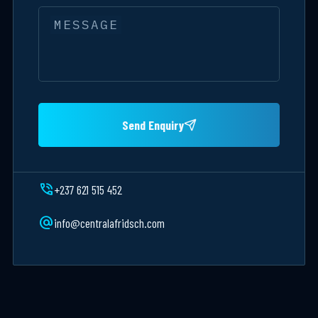
MESSAGE
Send Enquiry
phone_in_talk
+237 621 515 452
alternate_email
info@centralafridsch.com