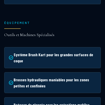
ÉQUIPEMENT
Outils et Machines Spécialisés
Système Brush Kart pour les grandes surfaces de
check_circle
coque
Brosses hydrauliques maniables pour les zones
check_circle
petites et confinées
Bateaux de plongée pour les opérations mobiles